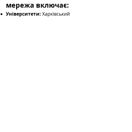
мережа включає:
Університети:
Харківський
національний університет імені
В.Н. Каразіна, Національний
університет біоресурсів і
природокористування України.
Партнери з США:
BCM
Professionals, Mitarbet Consulting,
iThreat, Vibrations Technologies.
Партнери з України:
Kharkiv IT
Cluster, Beetroot, Sigma Software.
Будьте частиною технологічної
революції в Україні. Дізнайтеся, як
ви можете долучитися до плану
розвитку сталості та гендерної