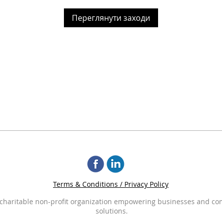
Переглянути заходи
Terms & Conditions / Privacy Policy
3) charitable non-profit organization empowering businesses and c
solutions.