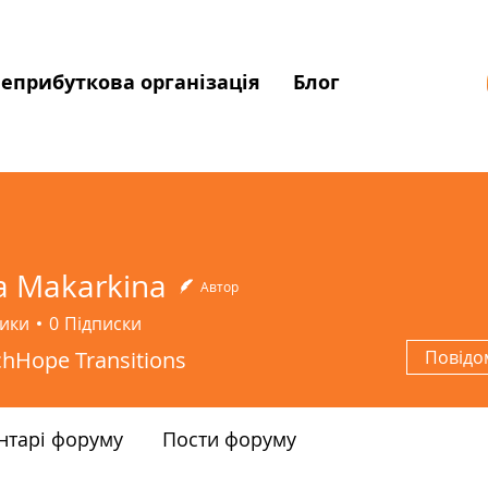
еприбуткова організація
Блог
 Makarkina
Автор
ики
0
Підписки
chHope Transitions
Повідо
нтарі форуму
Пости форуму