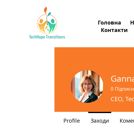
Головна
Н
Donate
Контакти
Ganna
0
Підписн
CEO, Te
Profile
Заходи
Коме