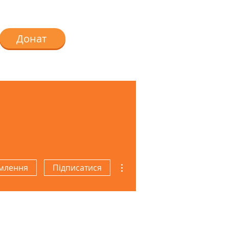
Донат
Інші дії
млення
Підписатися