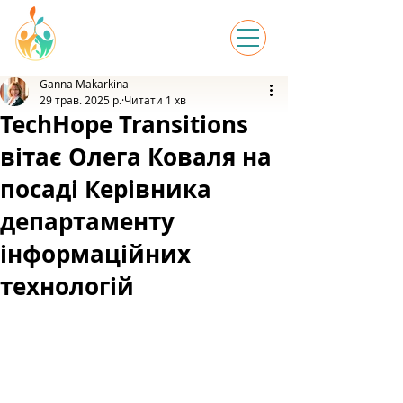
Ganna Makarkina
29 трав. 2025 р.
Читати 1 хв
TechHope Transitions
вітає Олега Коваля на
посаді Керівника
департаменту
інформаційних
технологій