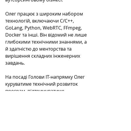
Олег працює з широким набором 
технологій, включаючи C/C++, 
GoLang, Python, WebRTC, FFmpeg, 
Docker та інші. Він відомий не лише 
глибокими технічними знаннями, а 
й здатністю до менторства та 
вирішення складних інженерних 
завдань.
На посаді Голови ІТ-напрямку Олег 
куруватиме технічний розвиток 
програм, підтримуватиме 
викладачів і менторів, а також 
сприятиме тому, щоб студенти 
здобували практичні, затребувані 
навички, які відповідають сучасним 
вимогам ІТ-індустрії.