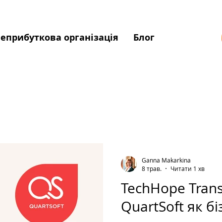
еприбуткова організація
Блог
Ganna Makarkina
8 трав.
Читати 1 хв
TechHope Transi
QuartSoft як б