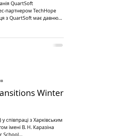
анія QuartSoft
знес-партнером TechHope
я ще в Краматорську, коли
нтелектуальні системи
баській державнiй
проходили практику в цій
ний професійний досвід
кваліфікованих фахівців.
йже 30 років досвіду в
хв
ansitions Winter
им
м імені В. Н. Каразіна
 School...