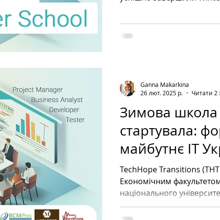
Ganna Makarkina
26 лют. 2025 р.
Читати 2 
Зимова школа
стартувала: ф
майбутнє IT Ук
незламною ріш
TechHope Transitions (THT) у співпраці
Економічним факультетом