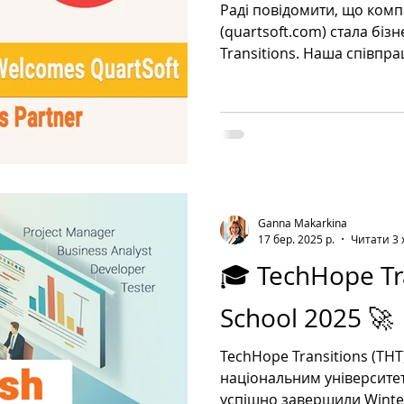
Раді повідомити, що комп
(quartsoft.com) стала бі
Transitions. Наша співпраця з QuartSoft має давню
історію. Вона розпочалас
студенти моєї кафедри «І
прийняття рішень» у Дон
машинобудівній академії 
компанії, здобуваючи цін
під наставництвом високо
Сьогодні QuartSoft має ма
Ganna Makarkina
розробці,
17 бер. 2025 р.
Читати 3 
🎓 TechHope Tr
School 2025 🚀
TechHope Transitions (THT) у співпраці з Харківськ
національним університето
успішно завершили Winter