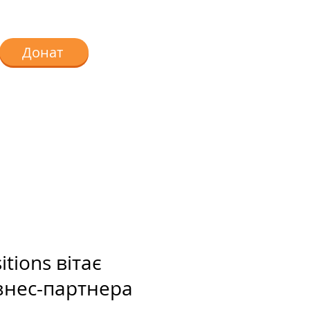
Донат
tions вітає
ізнес-партнера