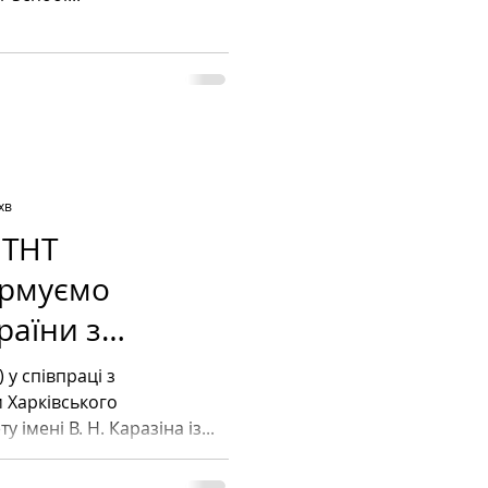
хв
 THT
ормуємо
раїни з
учістю!🎓
 з
 Харківського
національного університету імені В. Н. Каразіна із...